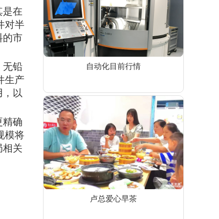
其是在
件对半
料的市
，无铅
自动化目前行情
件生产
用，以
更精确
规模将
局相关
卢总爱心早茶