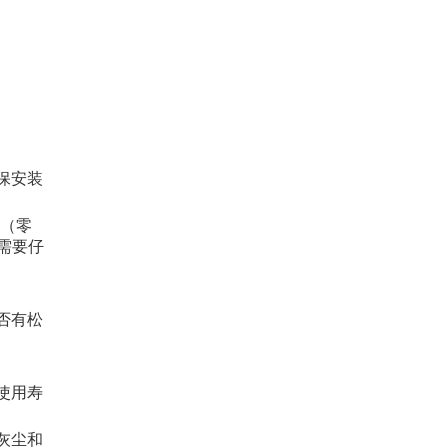
保安装
N（零
需要仔
否有松
使用寿
灰尘和