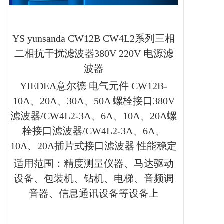
YS yunsanda CW12B CW4L2系列三相
二相抗干扰
滤波器
380V 220V 电源滤
波器
YIEDEA
意尔德
电气元件
CW12B-
10A
、
20A
、
30A
、
50A 螺栓接口380V
滤波器
/CW4L2-3A
、
6A
、
10A
、
20A
螺
栓接口滤波器
/CW4L2-3A
、
6A
、
10A
、
20A
插片式接口滤波器
性能稳定
适用范围：精度测量仪器、马达驱动
设备、包装机、钻机、电梯、音频调
音器、信息通讯设备等设备上