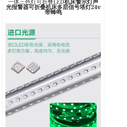
LED
一体三色灯可折叠
机床警示灯声
24v
光报警器可折叠机床多层信号塔灯
带蜂鸣