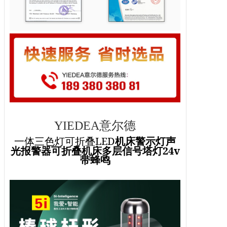
YIEDEA意尔德
LED
一体三色灯可折叠
机床警示灯声
24v
光报警器可折叠机床多层信号塔灯
带蜂鸣