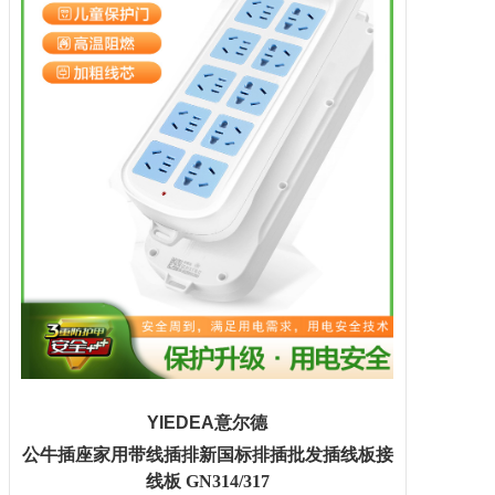
YIEDEA意尔德
公牛插座家用带线插排新国标
排插
批发插线板接
线板
GN314/317